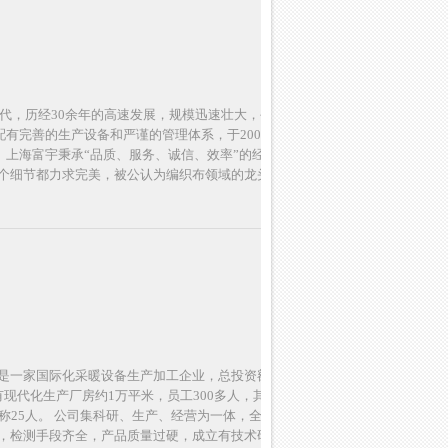
年代，历经30余年的高速发展，规模迅速壮大，公司拥有超过
，配有完善的生产设备和严谨的管理体系，于2001年通过
认证。上海富宇秉承“品质、服务、诚信、效率”的经营方针及理
个细节都力求完美，被公认为编织布领域的龙头企业。
是一家国际化采暖设备生产加工企业，总投资额三千万元人
有现代化生产厂房约1万平米，员工300多人，其中工程技术
称25人。 公司集科研、生产、经营为一体，全套引进德国最
，检测手段齐全，产品质量过硬，成立有技术研发中心，并