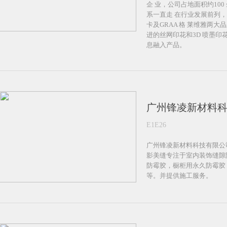
企 业，公司占地面积约10
系一直走 在行业发展前列
卡及GRAA 格 莱维雅两
进的丝网印花和3D 喷墨印
息融入产品。
广州锋凌新材料
E1E26
广州锋凌新材料科技有限公
影美缝专注于室内装饰缝隙
防霉胶，橱柜用永久防霉胶
等。并提供施工服务。