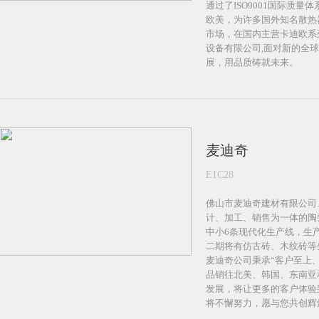
通过了ISO9001国际质量
欧美，为许多国外知名散热
市场，在国内主营卡迪欧系
设备有限公司,面对新的全
展，用品质铸就未来。
麦迪奇
E1C28
佛山市麦迪奇建材有限公司
计、加工、销售为一体的陶
中小6条现代化生产线，生
二期将有仿古砖、木纹砖等
麦迪奇公司秉承“客户至上
品销往北美、韩国、东南亚
发展，将让更多的客户体验
将不懈努力，愿与您共创辉