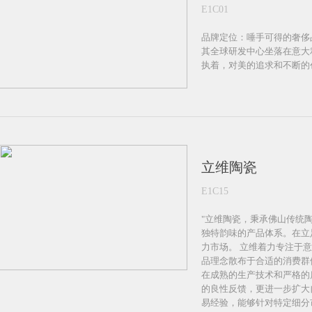
E1C01
品牌定位：唾手可得的奢侈品 Aff
其全球研发中心坐落在意大利
执着，对美的追求和不断的创
立维陶瓷
E1C15
"立维陶瓷，秉承佛山传统
独特韵味的产品体系。在立
力市场。 立维着力专注于
品理念散布于合适的消费群
在成熟的生产技术和严格的
的良性反馈，更进一步扩大
易经验，能够针对特定细分