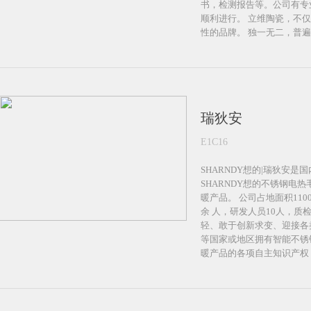
书，检测报告等。公司有专
顺利进行。 立维陶瓷，不
性的品牌。 独一无二，普遍
瑞狄安
E1C16
SHARNDY想的|瑞狄安
SHARNDY想的不锈钢电
暖产品。 公司占地面积11
余 人，研发人员10人，质
轻、敢于创新求变、迎接各
等国家或地区拥有智能不锈
暖产品的各项自主知识产权 1