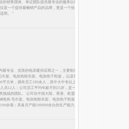
业的销售团体、单证团队提供最专业的服务以保障所有项目
仅仅是一个提供最畅销产品的品牌，更是一个给市场带来多样
适用。 "
是国内最专业、优质的电采暖供应商之一，主要制造 并销售
热毛巾架、电加热晾衣架、电加热干鞋架， 以及智能地面电地
000平方米，拥有员工180余人，其中大中专以上学历员工80
检人员12人；公司员工平均年龄不到35岁，是一支非常 年
类挑战的团队。 公司在中国大陆、香港、欧盟、北美、澳洲
钢电热 毛巾架、电加热晾衣架、电加热干鞋架、智能电热地
00余项；具备月产能100000余台的生产能力。