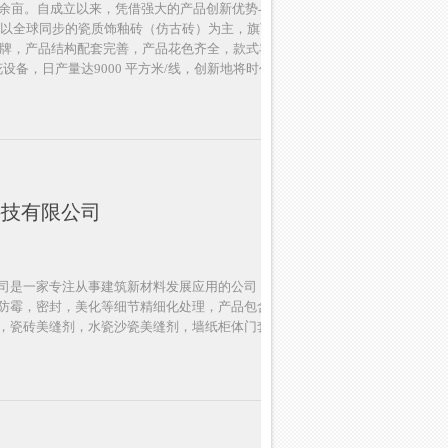
0 余亩。自成立以来，凭借强大的产品创新优势与企业发展体
，以全球同步的瓷质饰釉砖（仿古砖）为主，旗下拥有GC 金
大品牌，产品结构配套完善，产品花色齐全，款式丰富。采用先
花设备，日产量达9000 平方米/线，创新地将时代生活潮流信
科技有限公司
司是一家专注从事建筑新材料发展应用的公司，公司旗下锋
防霉，密封，美化等细节精细化处理，产品包含淋浴房专用
，瓷砖美缝剂，水瓷沙瓷美缝剂，墙纸柜体门套周边美容胶