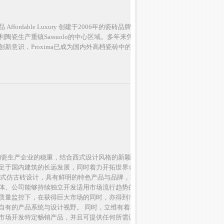
ordable Luxury 创建于2006年的瓷砖品牌“Proxima”，
陶瓷生产重镇Sassuolo的中心区域。多年来凭着对工作的
新意识，Proxima已成为国内外高档瓷砖中的成熟品牌。
陶瓷生产企业的稳重，结合西式设计风格的新颖，塑造出具有
足于国内建筑的长远发展，同时着力开拓世界各地合适的潜
意式仿古砖设计，具有鲜明的特色产品与品牌，将独有的的产
体。公司能够持续独立开发适用市场流行趋势的产品，并且
质量监控下，在获得巨大市场的同时，亦得到市场消费群体
自有的产品系统与设计视野。 同时，立维有着丰富的国际贸
市场开发特定畅销产品，并且可提供任何所需认证如CE证