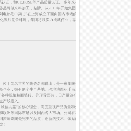
体系认证，和CE,HOSE等产品质量认证。 多年来公司产品远销
器品牌做来料加工，贴牌。从2010年开始集团积极开拓国内
列电热毛巾架 ,并在上海成立了面向国内市场的上海裕暖采暖
球化激烈竞争环境，集团将以实力成就伟业，靠创新推动发
、位于闻名世界的陶瓷名都佛山，是一家集陶瓷生产、设
瓷企业，拥有两个生产基地。占地地面积千亩、一期拥有大
产各种规格釉面墙砖、异形异面砖，日产量达4万多平方米。
生产线投入。
、诚信共赢”的核心理念，高度重视产品质量和企业形象。产
和欧洲等国际市场以及国内各大市场。公司在不断的完善和
到麦迪奇陶瓷完美的品质，创新的技术、体贴的服务。公司
煌！