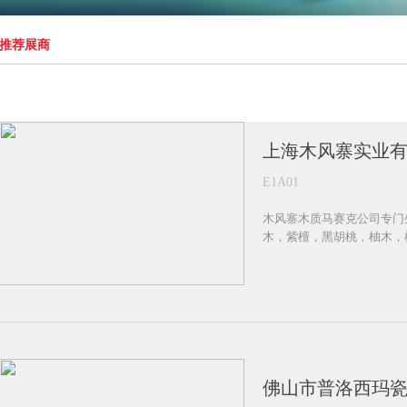
推荐展商
上海木风寨实业
E1A01
木风寨木质马赛克公司专门
木，紫檀，黑胡桃，柚木，
佛山市普洛西玛